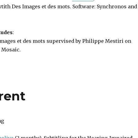
tith Des Images et des mots. Software: Synchronos and
tudes
:
Images et des mots supervised by Philippe Mestiri on
 Mosaic.
rent
ng
holive
(2 months), Subtitling for the Hearing-Impaired