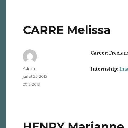
CARRE Melissa
Career
: Freelan
Auteur
Admin
Internship
:
Ima
Publié
juillet 25, 2015
le
Catégories
2012-2013
HENRY Marianne