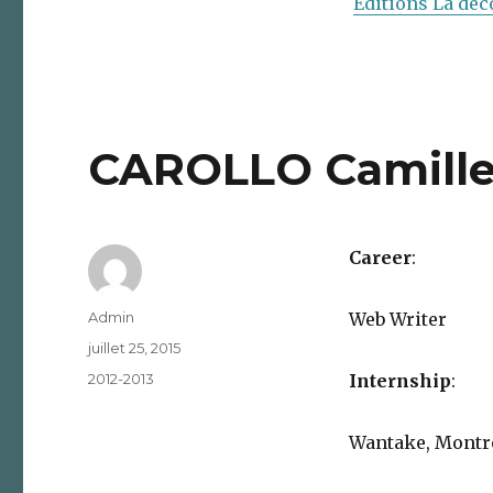
Editions La déc
CAROLLO Camill
Career
:
Auteur
Admin
Web Writer
Publié
juillet 25, 2015
le
Catégories
2012-2013
Internship
:
Wantake, Montr