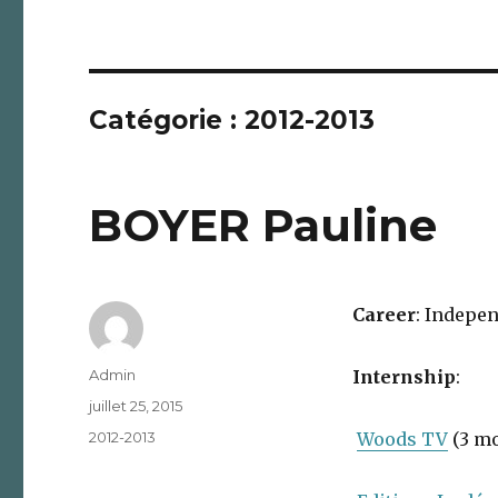
Catégorie :
2012-2013
BOYER Pauline
Career
: Indepe
Auteur
Admin
Internship
:
Publié
juillet 25, 2015
le
Catégories
2012-2013
Woods TV
(3 m