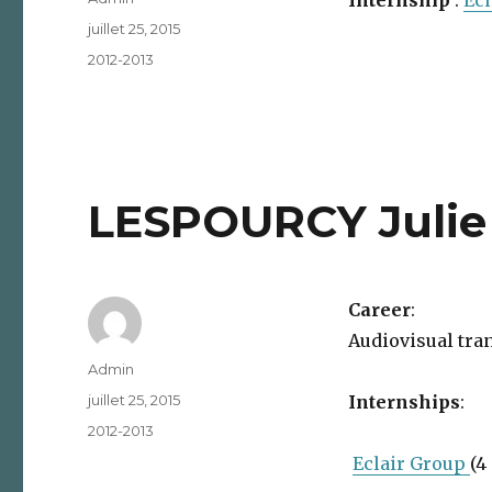
Publié
juillet 25, 2015
le
Catégories
2012-2013
LESPOURCY Julie
Career
:
Audiovisual tra
Auteur
Admin
Publié
juillet 25, 2015
Internships
:
le
Catégories
2012-2013
Eclair Group
(4