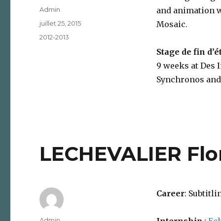
Auteur
Admin
and animation w
Publié
juillet 25, 2015
Mosaic.
le
Catégories
2012-2013
Stage de fin d’é
9 weeks at Des 
Synchronos and
LECHEVALIER Flo
Career
: Subtitli
Auteur
Admin
Internship
:
Ec