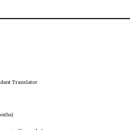
ndant Translator
onths)