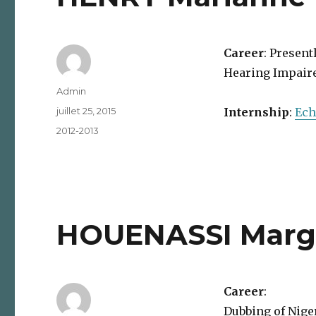
Career
: Presen
Hearing Impaire
Auteur
Admin
Publié
juillet 25, 2015
Internship
:
Ech
le
Catégories
2012-2013
HOUENASSI Marg
Career
:
Dubbing of Nige