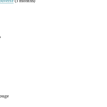
ouverte
(3 months)
e
ouge