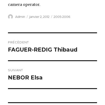
camera operator.
Auteur
Publié
Catégories
Admin
janvier 2, 2012
2005-2006
le
Navigation
PRÉCÉDENT
de
FAGUER-REDIG Thibaud
Publication
précédente :
l’article
SUIVANT
NEBOR Elsa
Publication
suivante :