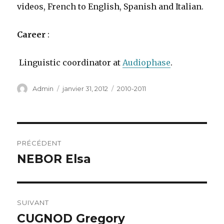
videos, French to English, Spanish and Italian.
Career
:
Linguistic coordinator at
Audiophase
.
Auteur
Publié
Catégories
Admin
janvier 31, 2012
2010-2011
le
Navigation
PRÉCÉDENT
de
NEBOR Elsa
Publication
précédente :
l’article
SUIVANT
CUGNOD Gregory
Publication