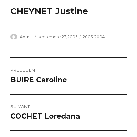
CHEYNET Justine
Auteur
Publié
Catégories
Admin
septembre 27, 2005
2003-2004
le
Navigation
PRÉCÉDENT
de
BUIRE Caroline
Publication
précédente :
l’article
SUIVANT
COCHET Loredana
Publication
suivante :