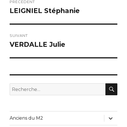
PRÉCÉDENT
de
LEIGNIEL Stéphanie
Publication
précédente :
l’article
SUIVANT
VERDALLE Julie
Publication
suivante :
REC
Recherche
pour :
ouvrir
Anciens du M2
le
sous-